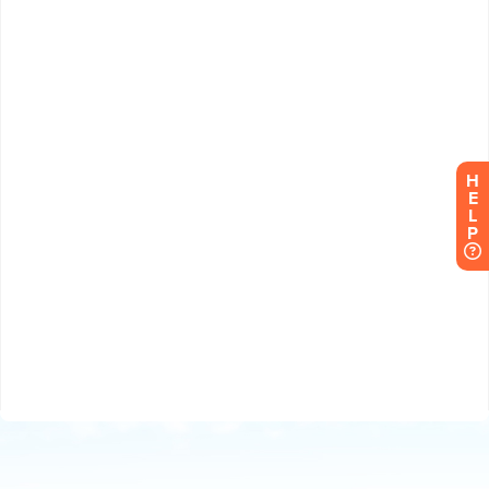
H
E
L
P